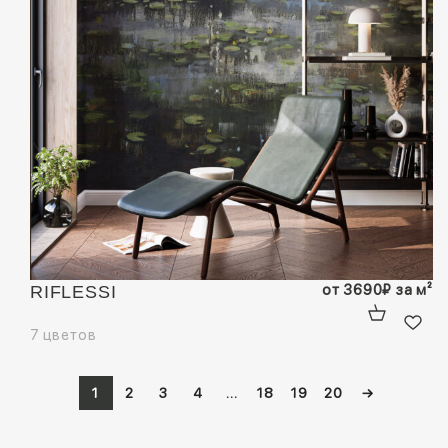
от
3690
₽
за м²
RIFLESSI
7 цветов
1
2
3
4
…
18
19
20
→