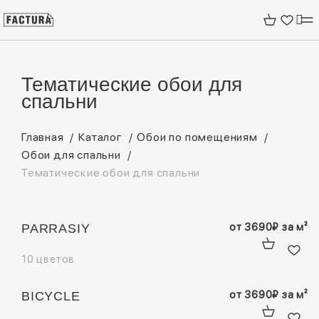
Тематические обои для
спальни
Главная
Каталог
Обои по помещениям
Обои для спальни
Тематические обои для спальни
от
3690
₽
за м²
PARRASIY
10 цветов
от
3690
₽
за м²
BICYCLE