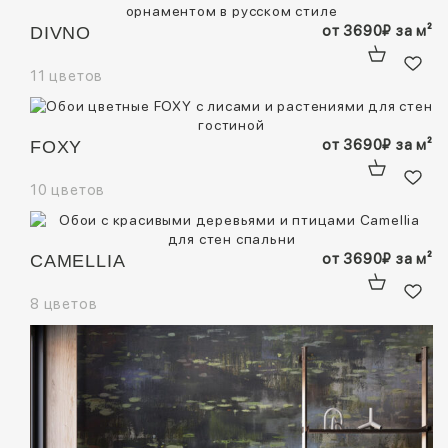
от
3690
₽
за м²
DIVNO
11 цветов
от
3690
₽
за м²
FOXY
10 цветов
от
3690
₽
за м²
CAMELLIA
8 цветов