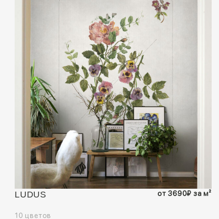
от
3690
₽
за м²
LUDUS
10 цветов