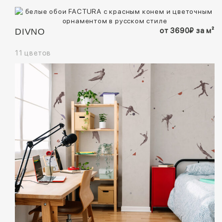
от
3690
₽
за м²
DIVNO
11 цветов