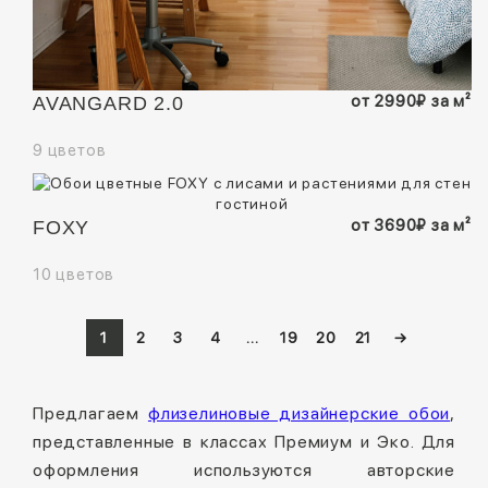
от
2990
₽
за м²
AVANGARD 2.0
9 цветов
от
3690
₽
за м²
FOXY
10 цветов
1
2
3
4
…
19
20
21
→
Предлагаем
флизелиновые дизайнерские обои
,
представленные в классах Премиум и Эко. Для
оформления используются авторские