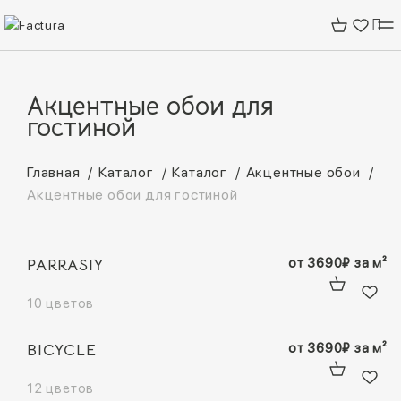
Акцентные обои для
гостиной
Главная
Каталог
Каталог
Акцентные обои
Акцентные обои для гостиной
PARRASIY
от
3690
₽
за м²
10 цветов
BICYCLE
от
3690
₽
за м²
12 цветов