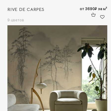
RIVE DE CARPES
от
3690
₽
за м²
9 цветов