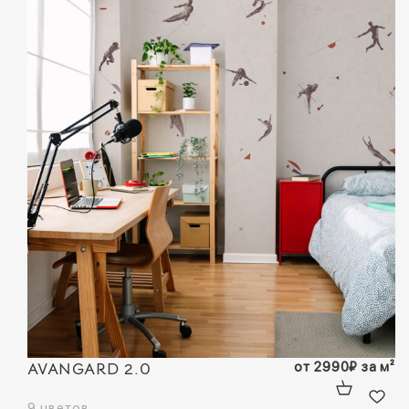
AVANGARD 2.0
от
2990
₽
за м²
9 цветов