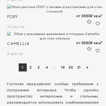
FOXY
от
3690
₽
за м²
10 цветов
CAMELLIA
от
3690
₽
за м²
9 цветов
1
2
3
4
…
19
20
21
→
Гостиная предъявляет особые требования к
построению интерьера. Чтобы сделать
пространство интересным и стильным,
рекомендуется использовать комбинированное