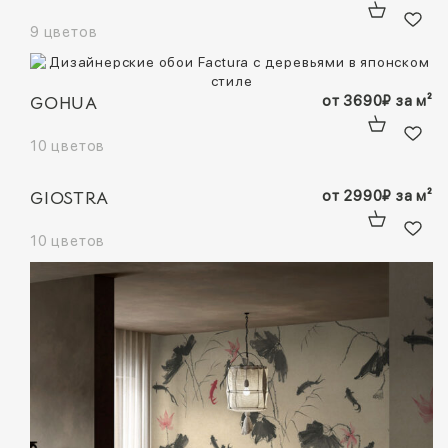
9 цветов
GOHUA
от
3690
₽
за м²
10 цветов
GIOSTRA
от
2990
₽
за м²
10 цветов