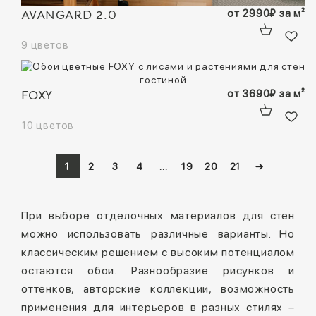
AVANGARD 2.0
от
2990
₽
за м²
9 цветов
FOXY
от
3690
₽
за м²
10 цветов
1
2
3
4
…
19
20
21
→
При выборе отделочных материалов для стен
можно использовать различные варианты. Но
классическим решением с высоким потенциалом
остаются обои. Разнообразие рисунков и
оттенков, авторские коллекции, возможность
применения для интерьеров в разных стилях –