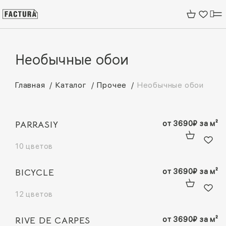
Необычные обои
Главная
Каталог
Прочее
Необычные обои
PARRASIY
от
3690
₽
за м²
10 цветов
BICYCLE
от
3690
₽
за м²
12 цветов
RIVE DE CARPES
от
3690
₽
за м²