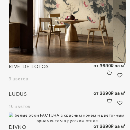
RIVE DE LOTOS
от
3690
₽
за м²
9 цветов
LUDUS
от
3690
₽
за м²
10 цветов
DIVNO
от
3690
₽
за м²