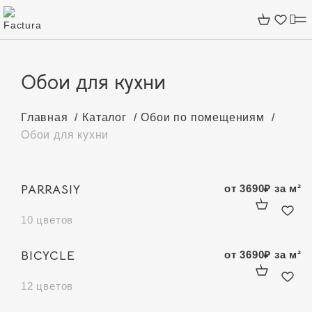
Обои для кухни
Главная
Каталог
Обои по помещениям
Обои для кухни
PARRASIY
от
3690
₽
за м²
10 цветов
BICYCLE
от
3690
₽
за м²
12 цветов