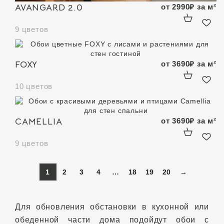
AVANGARD 2.0
от
2990
₽
за м²
9 цветов
FOXY
от
3690
₽
за м²
10 цветов
CAMELLIA
от
3690
₽
за м²
9 цветов
1
2
3
4
…
18
19
20
→
Для обновления обстановки в кухонной или
обеденной части дома подойдут обои с