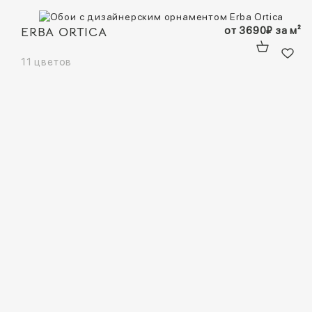
ERBA ORTICA
от
3690
₽
за м²
11 цветов