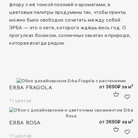
флору с её тонкой поэзией и ароматами, а
цветовые палитры продуманы так, чтобы принты
можно было свободно сочетать между собой.
ЭРБА — это о лете, которого ждёшь весь год. О
прогулках босиком, солнечных закатах и природе,
которая всегда рядом.
ERBA FRAGOLA
от
3690
₽
за м²
11 цветов
ERBA ROSA
от
3690
₽
за м²
11 цветов