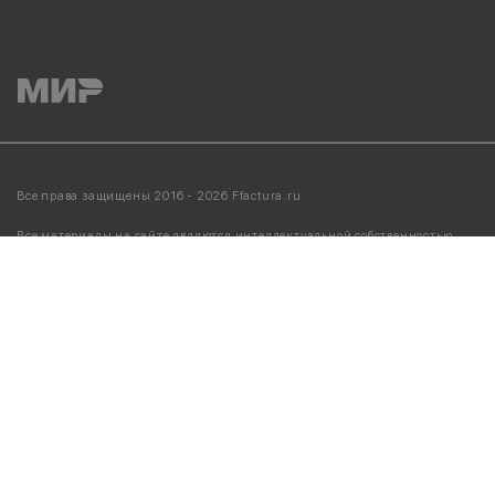
Все права защищены 2016 - 2026 Ffactura.ru
Все материалы на сайте являются интеллектуальной собственностью
компании.
Полное или частичное использование информации возможно
только с разрешения администрации.
UX/UI & development by
КРЕАТЕК
Наши реквизиты
Политика конфиденциальности
Политика в отношении обработки персональных данных
Согласие на обработку cookies