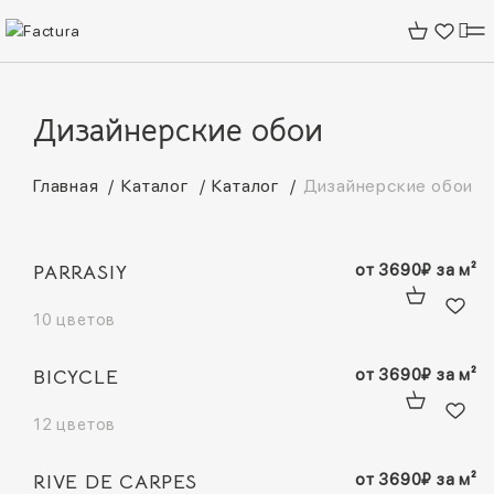
Дизайнерские обои
Главная
Каталог
Каталог
Дизайнерские обои
PARRASIY
от
3690
₽
за м²
10 цветов
BICYCLE
от
3690
₽
за м²
12 цветов
RIVE DE CARPES
от
3690
₽
за м²