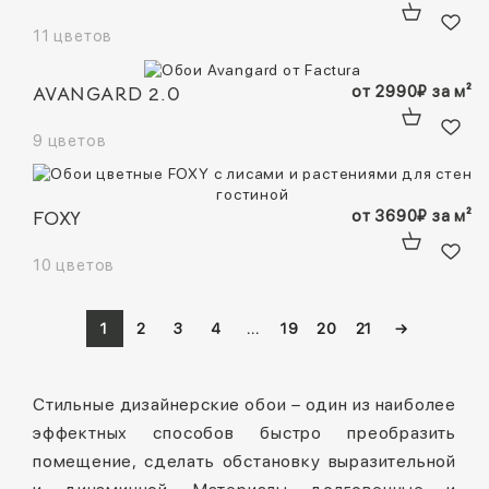
11 цветов
AVANGARD 2.0
от
2990
₽
за м²
9 цветов
FOXY
от
3690
₽
за м²
10 цветов
1
2
3
4
…
19
20
21
→
Стильные дизайнерские обои – один из наиболее
эффектных способов быстро преобразить
помещение, сделать обстановку выразительной