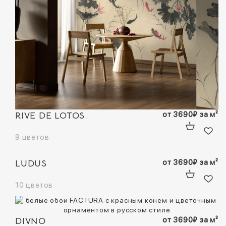
RIVE DE LOTOS
от
3690
₽
за м²
9 цветов
LUDUS
от
3690
₽
за м²
10 цветов
DIVNO
от
3690
₽
за м²