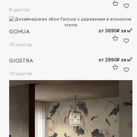
9 цветов
GOHUA
от
3690
₽
за м²
10 цветов
GIOSTRA
от
2990
₽
за м²
10 цветов