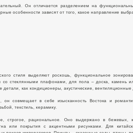
гательный. Он отличается разделением на функциональн
ерные особенности зависят от того, какое направление выб
ского стиля выделяют роскошь, функциональное зонирова
и со стеклянными плафонами, для пола – доска, камень и
е детали, как кондиционеры, акустические, вентиляционные 
, он совмещает в себе изысканность Востока и романт
ьбой, текстиль, керамику.
е, строгое, рациональное. Оно выдержано в бежевых, 
тна или покрытия с акцентными рисунками. Для китайск
х покоев императоров. Принты – сказочные сады, птицы, п