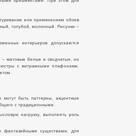
нными орнаментами. При этом для
туривание или применением обоев
ный, голубой, молочный. Рисунки –
еменных интерьеров допускаются
в – матовые белые и сводчатые, но
 люстры с витражными плафонами.
етом.
о могут быть паттерны, акцентные
общего с традиционными.
ысловую нагрузку, выполнять роль
ся фантазийными существами, для