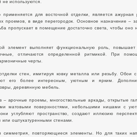
 не используются.
о применяется для восточной отделки, является ажурная 
х проемов, в виде перегородок. Основное назначение – з
ьба пропускает в помещение достаточно света, чтобы оно 
кой элемент выполняет функциональную роль, повышает 
ичные, отличаются определенной ритмикой. При пом
гармоничные черты.
отделки стен, имитируя ковку металла или резьбу. Обои 
ают его более интересным, уютным и ярким. Дополни
ковры, деревянную мебель.
в – арочные проемы, многоствольные аркады, открытые гал
ыми матовыми поверхностями, небольшими нишами с уют
они углубляют пространство, создают иллюзию перспек
 или оштукатуренными стенами.
я симметрия, повторяющиеся элементы. Но для таких нап