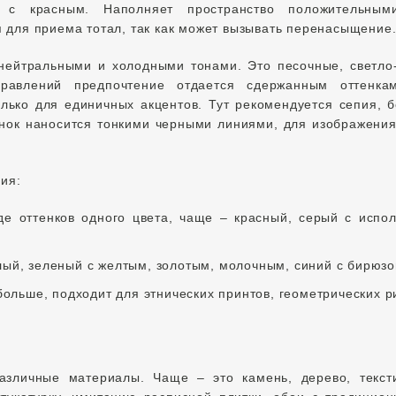
 с красным. Наполняет пространство положительным
 для приема тотал, так как может вызывать перенасыщение
 нейтральными и холодными тонами. Это песочные, светло
равлений предпочтение отдается сдержанным оттенка
олько для единичных акцентов. Тут рекомендуется сепия,
унок наносится тонкими черными линиями, для изображения
ния:
е оттенков одного цвета, чаще – красный, серый с испо
лый, зеленый с желтым, золотым, молочным, синий с бирюз
больше, подходит для этнических принтов, геометрических р
зличные материалы. Чаще – это камень, дерево, текст