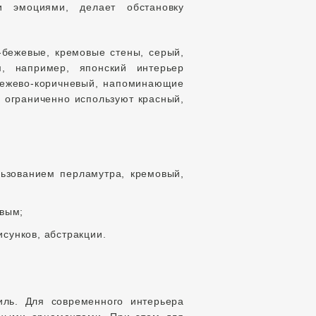
и эмоциями, делает обстановку
.
-бежевые, кремовые стены, серый,
м, например, японский интерьер
 бежево-коричневый, напоминающие
 ограниченно используют красный,
льзованием перламутра, кремовый,
овым;
исунков, абстракции.
иль. Для современного интерьера