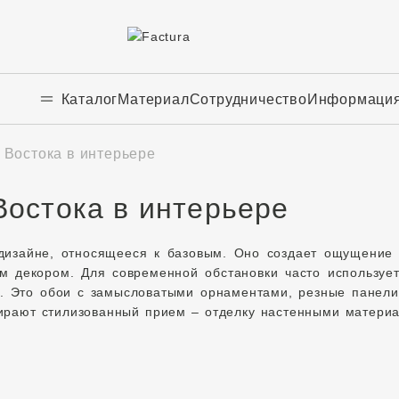
Каталог
Материал
Сотрудничество
Информаци
 Востока в интерьере
Востока в интерьере
дизайне, относящееся к базовым. Оно создает ощущение 
 декором. Для современной обстановки часто используетс
в. Это обои с замысловатыми орнаментами, резные панели
бирают стилизованный прием – отделку настенными матери