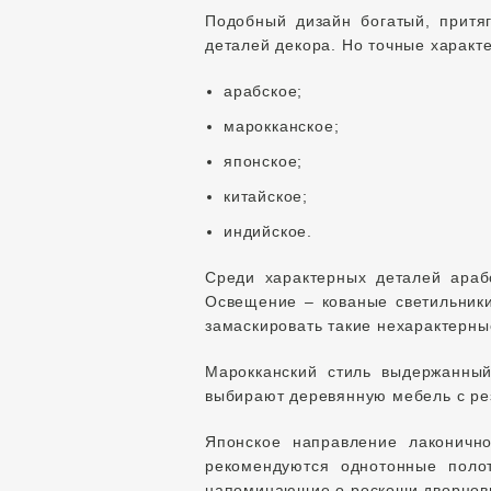
Подобный дизайн богатый, притя
деталей декора. Но точные характ
арабское;
марокканское;
японское;
китайское;
индийское.
Среди характерных деталей араб
Освещение – кованые светильник
замаскировать такие нехарактерны
Марокканский стиль выдержанный
выбирают деревянную мебель с рез
Японское направление лаконично
рекомендуются однотонные поло
напоминающие о роскоши дворцовы