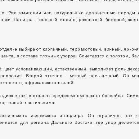
нно. Это имитации или натуральные драгоценные породы 
овки. Палитра – красный, индиго, розоватый, бежевый, желт
отделке выбирают кирпичный, терракотовый, винный, ярко-
кцента, в составе сложных узоров. Сочетается с золотом, б
, цвет успокаивающий, естественный, выполняет роль деко
правления. Второй оттенок – мятный насыщенный. Он мяг
кканского, африканского стилей.
одившегося в странах средиземноморского бассейна. Симв
я, тканей, светильников.
ассического исламского интерьера. Он ограничен, так к
еняется для региона Дальнего Востока, где упор делаетс