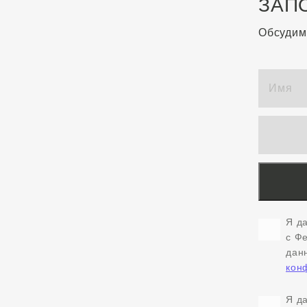
ЗАП
Обсудим
Я д
с Ф
дан
кон
Я д