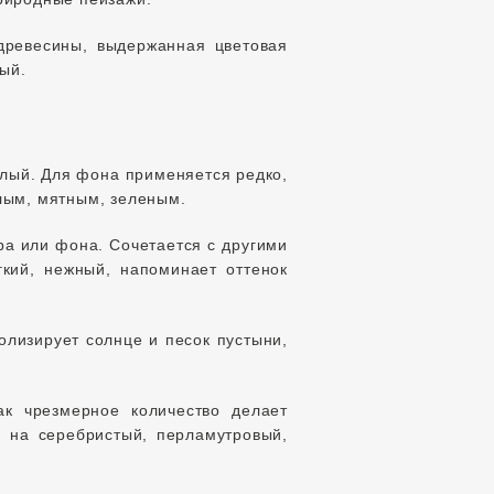
древесины, выдержанная цветовая
ый.
алый. Для фона применяется редко,
елым, мятным, зеленым.
ра или фона. Сочетается с другими
кий, нежный, напоминает оттенок
олизирует солнце и песок пустыни,
ак чрезмерное количество делает
я на серебристый, перламутровый,