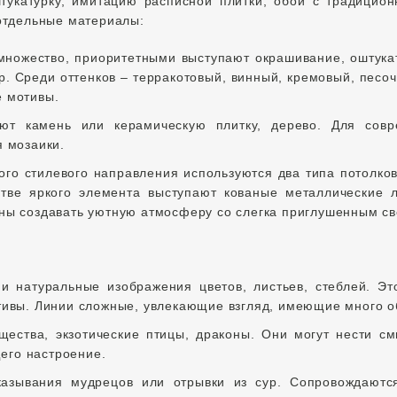
тукатурку, имитацию расписной плитки, обои с традицио
отдельные материалы:
множество, приоритетными выступают окрашивание, оштука
. Среди оттенков – терракотовый, винный, кремовый, песоч
е мотивы.
ют камень или керамическую плитку, дерево. Для совр
я мозаики.
ого стилевого направления используются два типа потолко
стве яркого элемента выступают кованые металлические
ны создавать уютную атмосферу со слегка приглушенным св
и натуральные изображения цветов, листьев, стеблей. Эт
отивы. Линии сложные, увлекающие взгляд, имеющие много 
ства, экзотические птицы, драконы. Они могут нести см
его настроение.
казывания мудрецов или отрывки из сур. Сопровождают