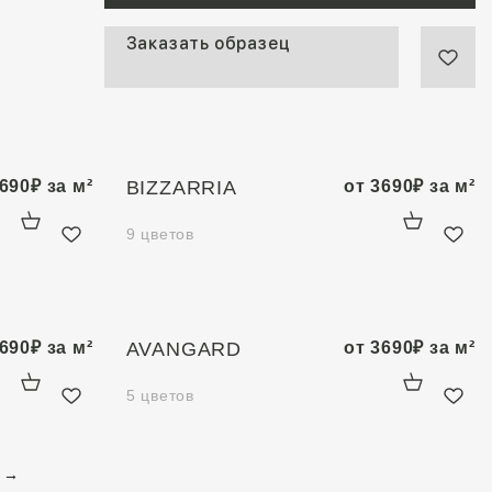
Заказать образец
690
₽
за м²
BIZZARRIA
от
3690
₽
за м²
9 цветов
690
₽
за м²
AVANGARD
от
3690
₽
за м²
5 цветов
→