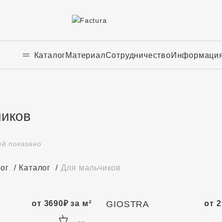
Каталог
Материал
Сотрудничество
Информаци
чиков
ей показано
лог
Каталог
Для мальчиков
от
3690
₽
за м²
GIOSTRA
от
2