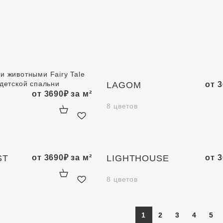
LAGOM
от
3
от
3690
₽
за м²
8 цветов
ST
от
3690
₽
за м²
LIGHTHOUSE
от
3
8 цветов
1
2
3
4
5