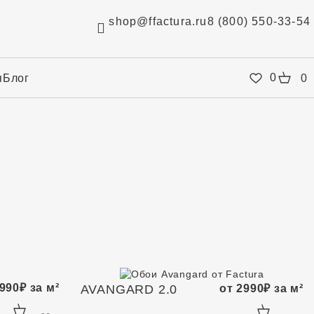
shop@ffactura.ru
8 (800) 550-33-54
0
я
Блог
0
990
₽
за м²
AVANGARD 2.0
от
2990
₽
за м²