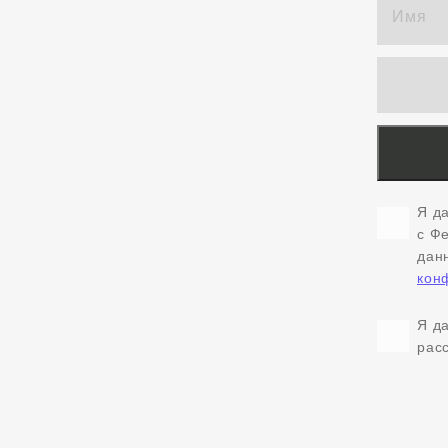
Я д
с Ф
дан
кон
Я д
рас